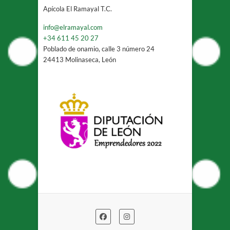
Apícola El Ramayal T.C.
info@elramayal.com
+34 611 45 20 27
Poblado de onamio, calle 3 número 24
24413 Molinaseca
,
León