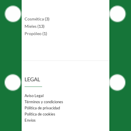
3
Cosmética
3
13
productos
Mieles
13
productos
1
Propóleo
1
producto
LEGAL
Aviso Legal
Términos y condiciones
Pólitica de privacidad
Política de cookies
Envios