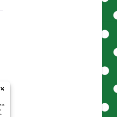
gías
s
 a