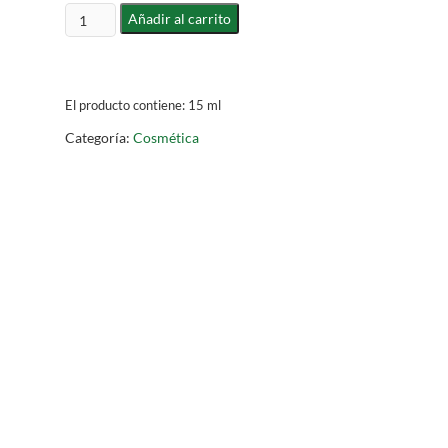
Protector
Añadir al carrito
labial
cantidad
El producto contiene: 15
ml
Categoría:
Cosmética