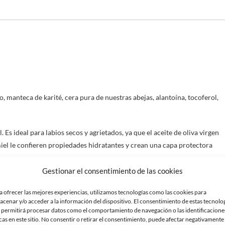
o, manteca de karité, cera pura de nuestras abejas, alantoína, tocoferol,
 Es ideal para labios secos y agrietados, ya que el aceite de oliva virgen
a miel le confieren propiedades hidratantes y crean una capa protectora
Gestionar el consentimiento de las cookies
atrizantes y regeneradores, por lo que es un producto ideal para labios y
a ofrecer las mejores experiencias, utilizamos tecnologías como las cookies para
acenar y/o acceder a la información del dispositivo. El consentimiento de estas tecnolo
 permitirá procesar datos como el comportamiento de navegación o las identificacione
.
cas en este sitio. No consentir o retirar el consentimiento, puede afectar negativamente