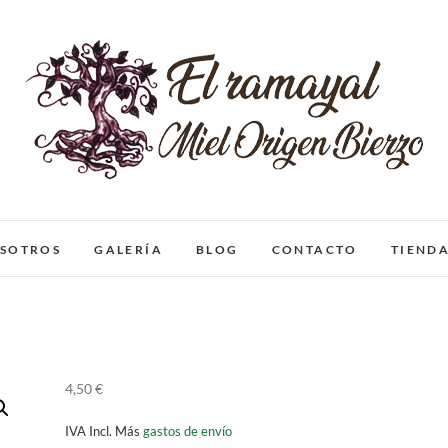
El Ramayal
MIEL ORIGEN BIERZO
OSOTROS
GALERÍA
BLOG
CONTACTO
TIEND
4,50
€
IVA Incl.
Más
gastos de envío