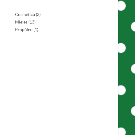
3
Cosmética
3
13
productos
Mieles
13
productos
1
Propóleo
1
producto