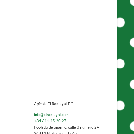
Apícola El Ramayal T.C.
info@elramayal.com
+34 611 45 20 27
Poblado de onamio, calle 3 número 24
24413 Molinaseca
,
León