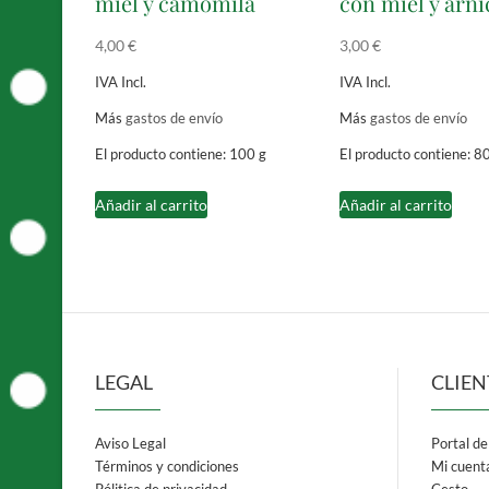
miel y camomila
con miel y árni
4,00
€
3,00
€
IVA Incl.
IVA Incl.
Más
gastos de envío
Más
gastos de envío
El producto contiene: 100
g
El producto contiene: 8
Añadir al carrito
Añadir al carrito
LEGAL
CLIEN
Aviso Legal
Portal del
Términos y condiciones
Mi cuent